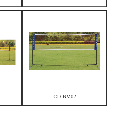
CD-BM02