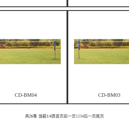
CD-BM04
CD-BM03
共26条 当前1/4页
首页
前一页
1
2
3
4
后一页
尾页