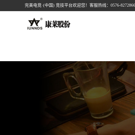
完美电竞·(中国) 竞技平台欢迎您！客服热线：0576-82728666