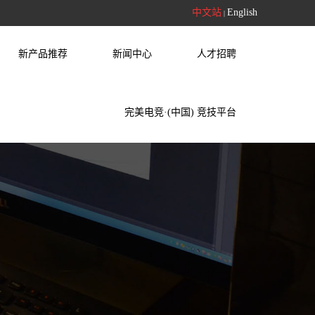
中文站
English
|
新产品推荐
新闻中心
人才招聘
完美电竞·(中国) 竞技平台