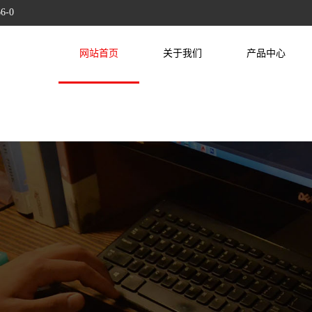
-0
网站首页
关于我们
产品中心