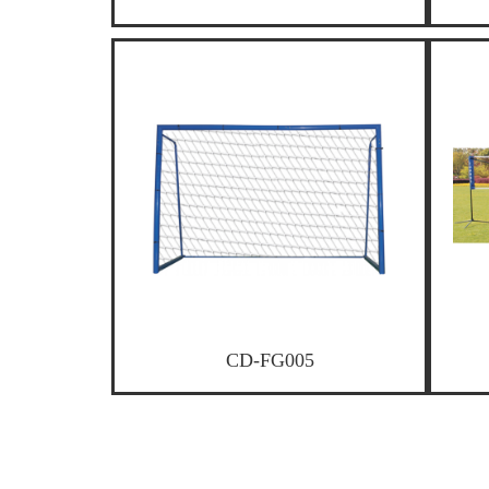
CD-FG005