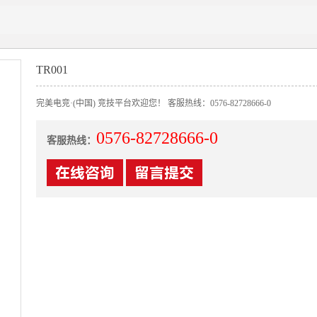
TR001
完美电竞·(中国) 竞技平台欢迎您！ 客服热线：0576-82728666-0
0576-82728666-0
客服热线：