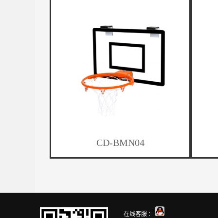
CD-BMN04
在线客服 ：