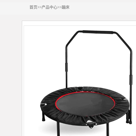
首页
>>
产品中心
>>
蹦床