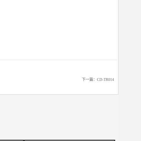
下一篇：
CD-TR014