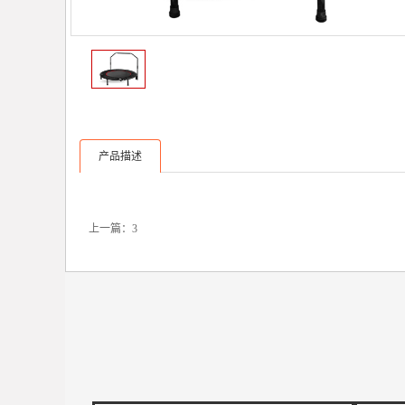
产品描述
上一篇：
3