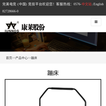
完美电竞·(中国) 竞技平台欢迎您！客服热线：0576-
中文站
English
|
82728666-0
首页
>>
产品中心
>>
蹦床
蹦床