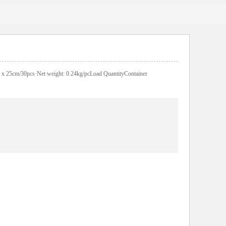
 x 25cm/30pcs·Net weight: 0.24kg/pcLoad QuantityContainer