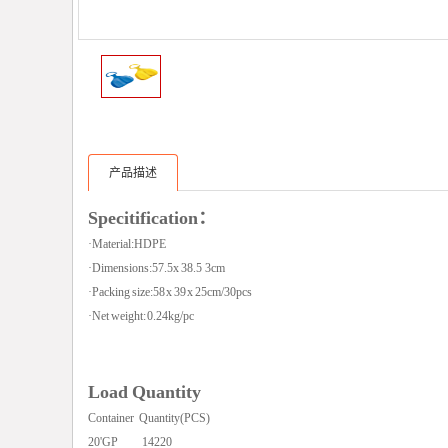
产品描述
Specitification：
·Material:HDPE
·Dimensions:57.5x 38.5 3cm
·Packing size:58 x 39 x 25cm/30pcs
·Net weight: 0.24kg/pc
Load Quantity
Container Quantity(PCS)
20'GP 14220