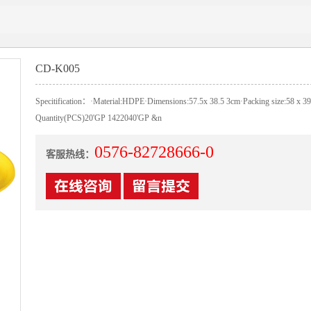
CD-K005
Specitification：·Material:HDPE·Dimensions:57.5x 38.5 3cm·Packing size:58 x 39
Quantity(PCS)20'GP 1422040'GP &n
0576-82728666-0
客服热线：